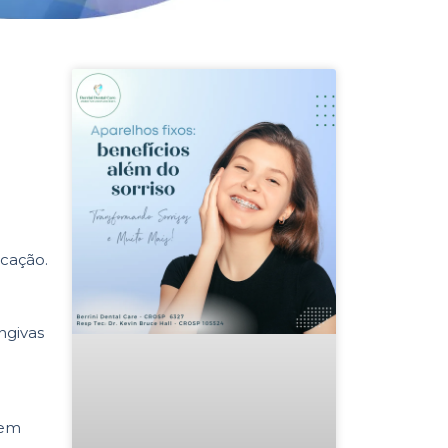
icação.
ngivas
bem