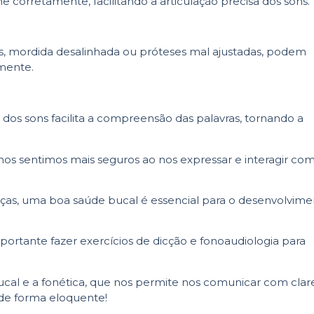
 corretamente, facilitando a articulação precisa dos sons.
, mordida desalinhada ou próteses mal ajustadas, podem
amente.
 dos sons facilita a compreensão das palavras, tornando a
 nos sentimos mais seguros ao nos expressar e interagir co
ças, uma boa saúde bucal é essencial para o desenvolvime
mportante fazer exercícios de dicção e fonoaudiologia para
ucal e a fonética, que nos permite nos comunicar com clar
de forma eloquente!