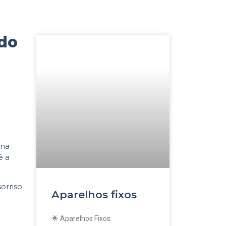
 do
ina
ê a
orriso
Aparelhos fixos
🌟 Aparelhos Fixos: