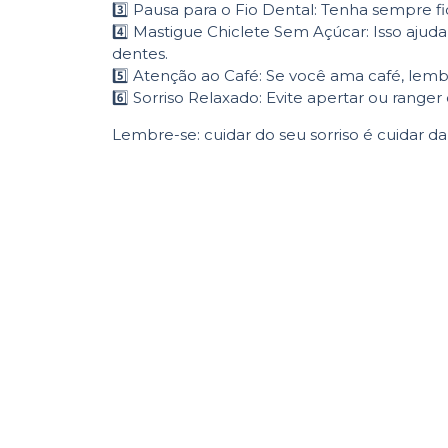
3️⃣ Pausa para o Fio Dental: Tenha sempre f
4️⃣ Mastigue Chiclete Sem Açúcar: Isso ajud
dentes.
5️⃣ Atenção ao Café: Se você ama café, lemb
6️⃣ Sorriso Relaxado: Evite apertar ou ran
Lembre-se: cuidar do seu sorriso é cuidar 